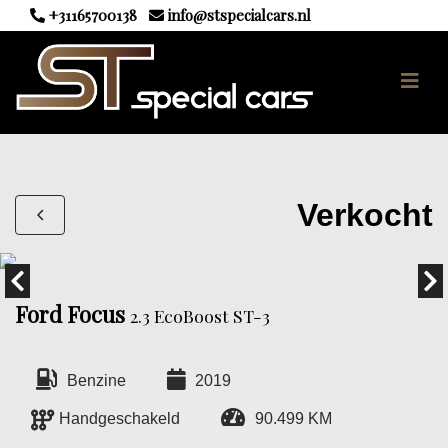
+31165700138
info@stspecialcars.nl
Verkocht
Ford Focus
2.3 EcoBoost ST-3
Benzine
2019
Handgeschakeld
90.499 KM