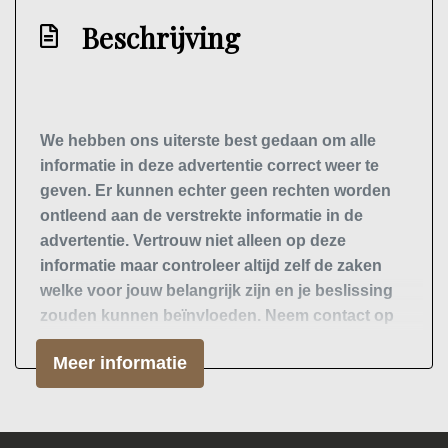
Elektronisch stabiliteits programma
Beschrijving
Elektronische remkrachtverdeling
Full-led koplampen
Gelimiteerd slipdifferentieel
We hebben ons uiterste best gedaan om alle
Hoofd airbag(s) achter
informatie in deze advertentie correct weer te
geven. Er kunnen echter geen rechten worden
Hoofd airbag(s) voor
ontleend aan de verstrekte informatie in de
Keyless start
advertentie. Vertrouw niet alleen op deze
Launch control
informatie maar controleer altijd zelf de zaken
welke voor jouw belangrijk zijn en je beslissing
Led mistlampen
zouden kunnen beïnvloeden. Neem contact op
Passagiersairbag
met de verkoper voor aanvullende vragen.
Meer informatie
Rijstrooksensor met correctie
Zij airbag(s) voor
Exterieur