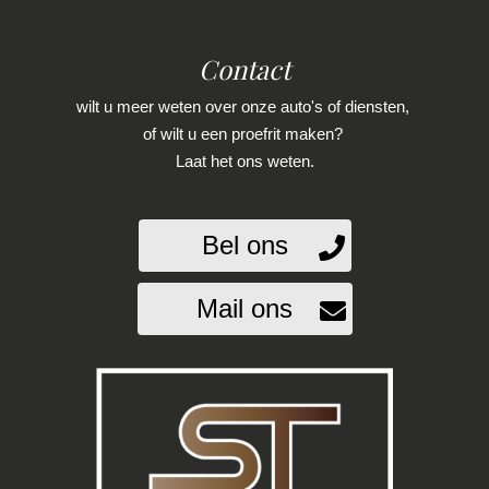
Achterspoiler
Contact
Adaptief demping systeem
wilt u meer weten over onze auto's of diensten,
Buitenspiegels elektrisch inklapbaar
of wilt u een proefrit maken?
Buitenspiegels elektrisch verstel- en
Laat het ons weten.
verwarmbaar
Centrale vergrendeling met
Bel ons
afstandsbediening
Dakspoiler
Mail ons
Dimlichten automatisch
Extra getint glas achter
Keyless entry
Koplampen adaptief
Koplampreiniging