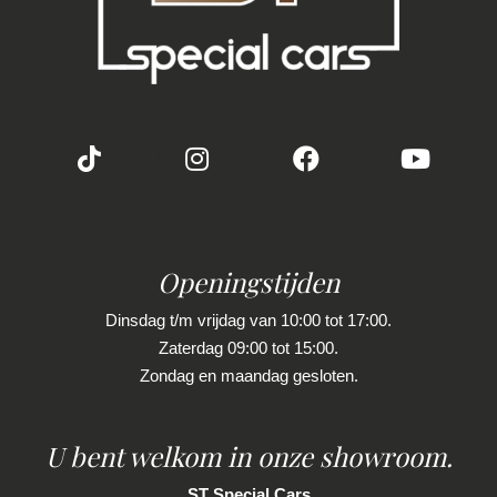
Led achterlichten
Led dagrijverlichting
Led koplampen
Lichtmetalen velgen 19"
Mistlampen voor adaptief
Panoramadak
Parkeersensor achter
Openingstijden
Parkeersensor voor
Side-skirts
Dinsdag t/m vrijdag van 10:00 tot 17:00.
Zaterdag 09:00 tot 15:00.
Sportonderstel
Zondag en maandag gesloten.
Verwarmde voorruit
Interieur
U bent welkom in onze showroom.
Achterbank in delen neerklapbaar
ST Special Cars