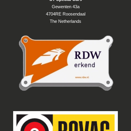
Gewenten 43a
Airco
4704RE Roosendaal
Airco automatisch
The Netherlands
Armsteun achter
Armsteun voor
Bestuurdersstoel in hoogte verstelbaar
Binnenspiegel automatisch dimmend
Elektrisch verstelbare bestuurdersstoel
Elektrisch verstelbare passagiersstoel
Elektrische ramen achter
Elektrische ramen voor
Lederen versnellingspook
Lederen/stof bekleding
Lendesteun(en) verstelbaar