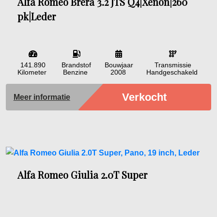
Alfa Romeo Brera 3.2 JTS Q4|Xenon|260
pk|Leder
141.890
Brandstof
Bouwjaar
Transmissie
Kilometer
Benzine
2008
Handgeschakeld
Verkocht
Meer informatie
Alfa Romeo Giulia 2.0T Super