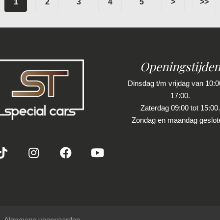
1
2
3
4
5
>
>>
Openingstijde
Dinsdag t/m vrijdag van 10:00
17:00.
Zaterdag 09:00 tot 15:00.
Zondag en maandag geslot
Algemene voorwaarden