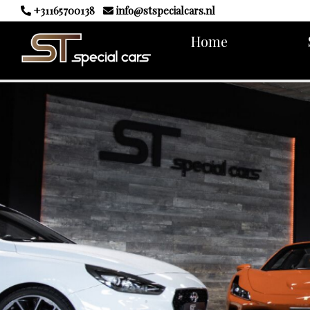
+31165700138
info@stspecialcars.nl
Home