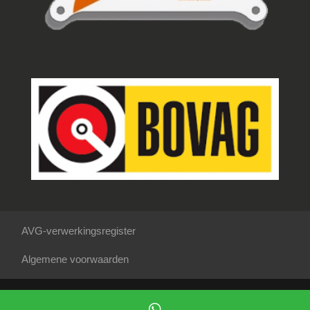
AVG-verwerkingsregister
Algemene voorwaarden
Mogelijk gemaakt door
Mobilox