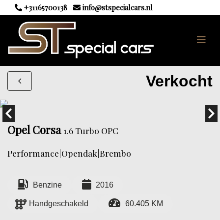
+31165700138
info@stspecialcars.nl
Verkocht
Opel Corsa
1.6 Turbo OPC
Performance|Opendak|Brembo
Benzine
2016
Handgeschakeld
60.405 KM