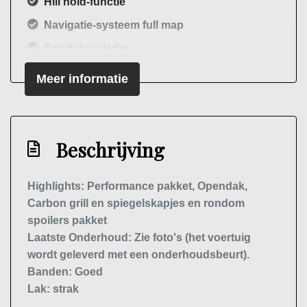
Hill hold-functie
Navigatie-systeem full map
Sportstuur leder
Telefoonintegratie premium
Meer informatie
Traction control
Wis-/was installatie voor koplampen
Exterieur
Beschrijving
Achterspoiler
Highlights: Performance pakket, Opendak,
Buitenspiegels elektrisch verstelbaar
Carbon grill en spiegelskapjes en rondom
spoilers pakket
Buitenspiegels verwarmbaar
Laatste Onderhoud: Zie foto's (het voertuig
Centrale vergrendeling met
wordt geleverd met een onderhoudsbeurt).
afstandsbediening
Banden: Goed
Dimlichten automatisch
Lak: strak