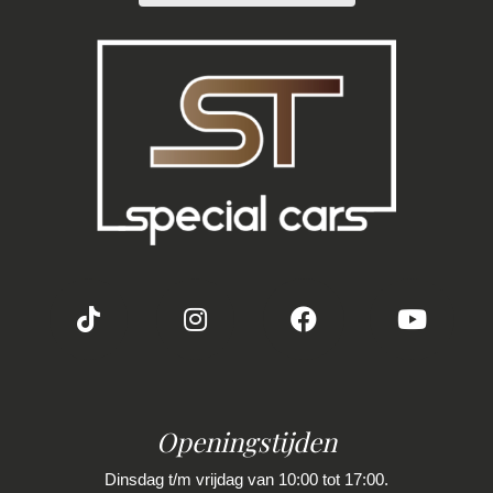
Stuurbekrachtiging
welke voor jouw belangrijk zijn en je beslissing
zouden kunnen beïnvloeden. Neem contact op
Voorstoelen verwarmd
met de verkoper voor aanvullende vragen.
Overige
Achteropkomend verkeer waarschuwing
Anti blokkeer systeem
Anti doorslip regeling
Apple carplay/android auto
Bestuurdersairbag
Bluetooth
Brake assist system
Connected services
Openingstijden
Diffuser
Dinsdag t/m vrijdag van 10:00 tot 17:00.
Elektronisch stabiliteits programma