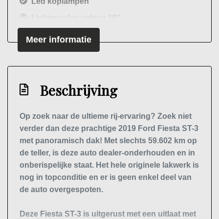
Led koplampen
Lichtmetalen velgen 18"
Metaalkleur
Meer informatie
Mistlampen voor adaptief
Panoramadak
Parkeersensor achter
Beschrijving
Side-skirts
Op zoek naar de ultieme rij-ervaring? Zoek niet
Sportonderstel
verder dan deze prachtige 2019 Ford Fiesta ST-3
Verwarmde voorruit
met panoramisch dak! Met slechts 59.602 km op
Interieur
de teller, is deze auto dealer-onderhouden en in
onberispelijke staat. Het hele originele lakwerk is
Achterbank in delen neerklapbaar
nog in topconditie en er is geen enkel deel van
de auto overgespoten.
Airco automatisch
Armsteun voor
Deze Fiesta ST-3 is uitgerust met een uitlaat met