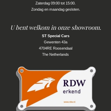
Zaterdag 09:00 tot 15:00.
Elektronische remkrachtverdeling
Zondag en maandag gesloten.
Hoofd airbag(s) achter
Hoofd airbag(s) voor
U bent welkom in onze showroom.
Keyless start
ST Special Cars
Passagiersairbag
Gewenten 43a
Rijstrooksensor met correctie
4704RE Roosendaal
The Netherlands
Sfeerverlichting
Zij airbag(s) voor