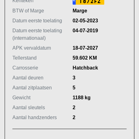
Kenteken
T872FZ
NL
BTW of Marge
Marge
Datum eerste toelating
02-05-2023
Datum eerste toelating
04-07-2019
(internationaal)
APK vervaldatum
18-07-2027
Tellerstand
59.602 KM
Carrosserie
Hatchback
Aantal deuren
3
Aantal zitplaatsen
5
Gewicht
1188 kg
Aantal sleutels
2
Aantal handzenders
2