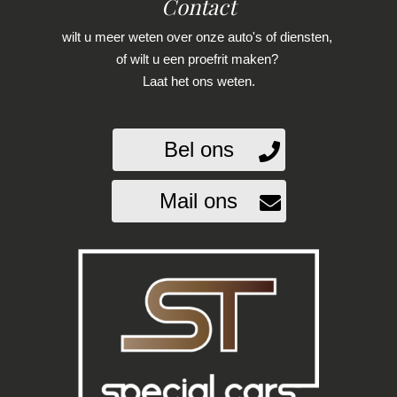
Contact
Lendesteun(en) verstelbaar
wilt u meer weten over onze auto's of diensten,
Passagiersstoel in hoogte verstelbaar
of wilt u een proefrit maken?
Laat het ons weten.
Sportstoelen
Stuur leder
Bel ons
Stuur verstelbaar
Stuur verwarmd
Mail ons
Voorstoelen verwarmd
Overige
Achteropkomend verkeer waarschuwing
Anti blokkeer systeem
Bestuurdersairbag
Bluetooth