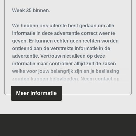
Mistlampen voor
Week 35 binnen.
Parkeersensor achter
We hebben ons uiterste best gedaan om alle
Interieur
informatie in deze advertentie correct weer te
geven. Er kunnen echter geen rechten worden
Achterbank in delen neerklapbaar
ontleend aan de verstrekte informatie in de
Armsteun voor
advertentie. Vertrouw niet alleen op deze
Bestuurdersstoel in hoogte verstelbaar
informatie maar controleer altijd zelf de zaken
welke voor jouw belangrijk zijn en je beslissing
Binnenspiegel automatisch dimmend
zouden kunnen beïnvloeden. Neem contact op
Electronic climate control
met de verkoper voor aanvullende vragen.
Meer informatie
Elektrische ramen achter
Elektrische ramen voor
Elektrische ramen voor en achter
Lederen versnellingspook
Lederen/stof bekleding