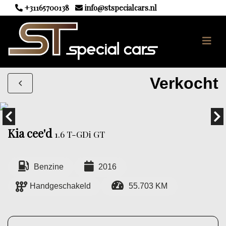
+31165700138
info@stspecialcars.nl
Verkocht
Kia cee'd
1.6 T-GDi GT
Benzine
2016
Handgeschakeld
55.703 KM