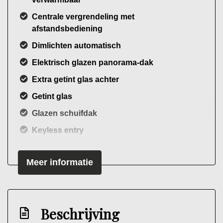
Centrale vergrendeling met
afstandsbediening
Dimlichten automatisch
Elektrisch glazen panorama-dak
Extra getint glas achter
Getint glas
Glazen schuifdak
Keyless entry
Koplampen adaptief
Meer informatie
Koplampreiniging
Led achterlichten
Led dagrijverlichting
Beschrijving
Lichtmetalen velgen 18"