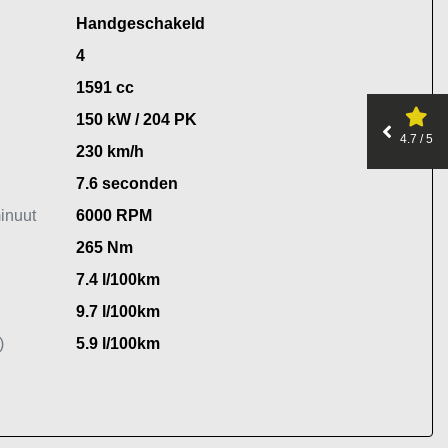
Handgeschakeld
4
1591 cc
150 kW / 204 PK
4.7 / 5
230 km/h
7.6 seconden
inuut
6000 RPM
265 Nm
7.4 l/100km
9.7 l/100km
)
5.9 l/100km