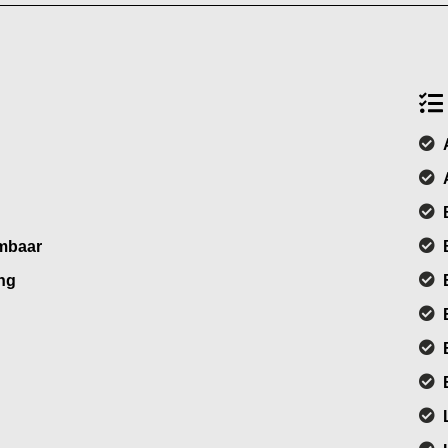
rmbaar
ng