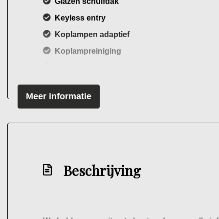
Glazen schuifdak
Keyless entry
Koplampen adaptief
Koplampreiniging
Led achterlichten
Led dagrijverlichting
Meer informatie
Lichtmetalen velgen 18"
Mistlampen voor
Panoramadak
Parkeersensor achter
Beschrijving
Parkeersensor voor
Trekhaak