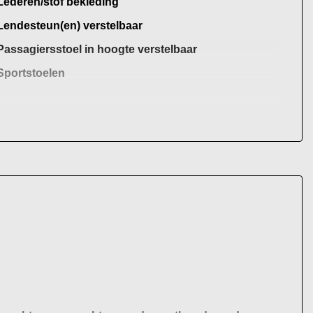
Lederen/stof bekleding
Lendesteun(en) verstelbaar
Passagiersstoel in hoogte verstelbaar
Sportstoelen
Stuur leder
Stuur verstelbaar
Stuur verwarmd
Voorstoelen verwarmd
Overige
Achteropkomend verkeer waarschuwing
Anti blokkeer systeem
Bestuurdersairbag
Bluetooth