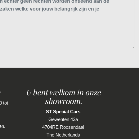
nen echter geen rechten worden ontleend aan de
Brake assist system
 zaken welke voor jouw belangrijk zijn en je
Elektronisch stabiliteits programma
Elektronische remkrachtverdeling
Hoofd airbag(s) achter
Hoofd airbag(s) voor
Passagiersairbag
Zij airbag(s) voor
n
U bent welkom in onze
showroom.
 tot
ST Special Cars
Gewenten 43a
en.
4704RE Roosendaal
The Netherlands