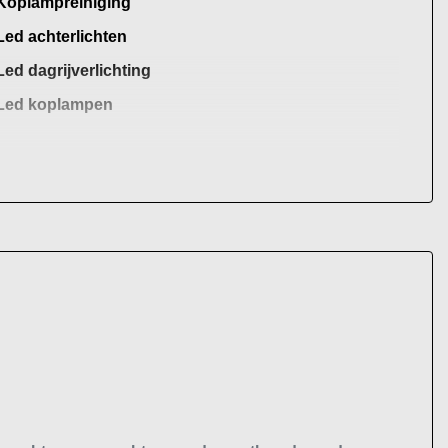
Koplampreiniging
Led achterlichten
Led dagrijverlichting
Led koplampen
Lichtmetalen velgen 18"
Panoramadak
Park distance control
Parkeer assistent
Parkeersensor achter
Parkeersensor voor
Side-skirts
Verwarmde voorruit