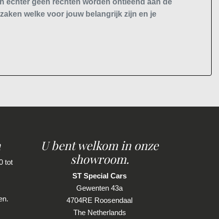
nen echter geen rechten worden ontleend aan de
 zaken welke voor jouw belangrijk zijn en je
n
U bent welkom in onze
showroom.
 tot
ST Special Cars
Gewenten 43a
en.
4704RE Roosendaal
The Netherlands