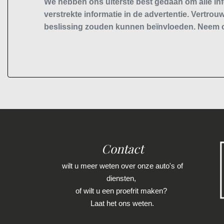
We hebben ons uiterste best gedaan om alle inf
verstrekte informatie in de advertentie. Vertrouw
Multimedia scherm middel
beslissing zouden kunnen beïnvloeden. Neem c
Passagiersairbag
Rijstrooksensor met correctie
Schakelpaddles
Uitstap waarschuwing
Volledig digitaal instrumentenpaneel
Zij airbag(s) voor
Interieur
Contact
Achterbank in delen neerklapbaar
wilt u meer weten over onze auto's of
Achterbank verwarmd
diensten,
of wilt u een proefrit maken?
Armsteun voor
Laat het ons weten.
Bestuurdersstoel in hoogte verstelbaar