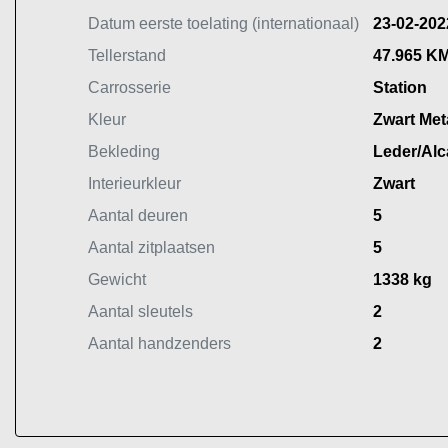
Datum eerste toelating (internationaal)
23-02-202
Tellerstand
47.965 K
Carrosserie
Station
Kleur
Zwart Meta
Bekleding
Leder/Alc
Interieurkleur
Zwart
Aantal deuren
5
Aantal zitplaatsen
5
Gewicht
1338 kg
Aantal sleutels
2
Aantal handzenders
2