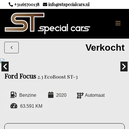
+31165700138
info@stspecialcars.nl
Verkocht
Ford Focus
2.3 EcoBoost ST-3
Benzine
2020
Automaat
63.591 KM