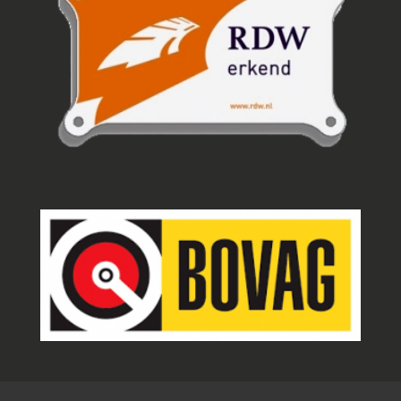
afstandsbediening
Dakspoiler
Dimlichten automatisch
Elektrisch glazen panorama-dak
Extra getint glas achter
Keyless entry
Koplampen adaptief
Led achterlichten
Led dagrijverlichting
Led koplampen
Lichtmetalen velgen 19"
Mistlampen voor adaptief
Parkeer assistent
Parkeersensor achter