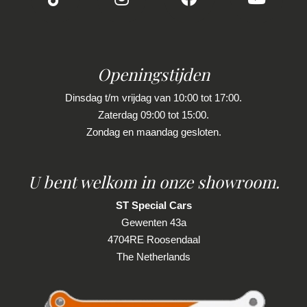
Sportstoelen
welke voor jouw belangrijk zijn en je beslissing
Sportstuur
zouden kunnen beïnvloeden. Neem contact op
met de verkoper voor aanvullende vragen.
Stuur leder
Openingstijden
Stuur verstelbaar
Dinsdag t/m vrijdag van 10:00 tot 17:00.
Stuur verwarmd
Zaterdag 09:00 tot 15:00.
Stuurbekrachtiging snelheidsafhankelijk
Zondag en maandag gesloten.
Voorstoelen verwarmd
Exterieur
U bent welkom in onze showroom.
ST Special Cars
Achterspoiler
Gewenten 43a
Buitenspiegels elektrisch inklapbaar
4704RE Roosendaal
Buitenspiegels elektrisch verstel- en
The Netherlands
verwarmbaar
Centrale vergrendeling met