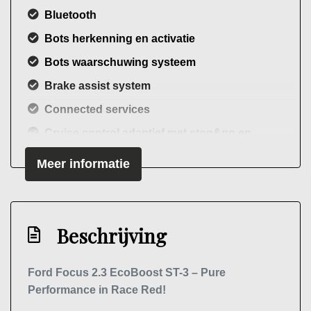
Bluetooth
Bots herkenning en activatie
Bots waarschuwing systeem
Brake assist system
Connected services
Cruise control adaptief met stop&go en
stuurhulp
Meer informatie
Dodehoek detectie
Draadloze telefoonlader
Elektronisch sper differentieel
Beschrijving
Elektronisch stabiliteits programma
Elektronische remkrachtverdeling
Ford Focus 2.3 EcoBoost ST-3 – Pure
Performance in Race Red!
Full-led koplampen