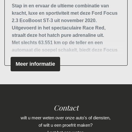
Hoofd airbag(s) achter
Stap in en ervaar de ultieme combinatie van
Hoofd airbag(s) voor
kracht, luxe en sportiviteit
met deze
Ford Focus
2.3 EcoBoost ST-3
uit
november 2020
.
Keyless start
Uitgevoerd in het spectaculaire
Race Red
,
Kruisend verkeer detectie
straalt deze hot hatch pure adrenaline uit.
Led mistlampen
Met slechts
63.551 km
op de teller en een
automaat
die soepel schakelt, biedt deze Focus
Passagiersairbag
ST ongekend rijplezier. De
2.3-liter EcoBoost-
Rijstrooksensor met correctie
Meer informatie
motor
levert een krachtige performance, terwijl
Uitwijk assistent
luxe opties zorgen voor een high-tech en
comfortabele rijervaring.
Zij airbag(s) voor
🔹
B&O Premium Sound System
– Geniet van
Interieur
subliem geluid bij elke rit.
🔹
Adaptive Cruise Control
– Slimme assistentie
Contact
Achterbank in delen neerklapbaar
voor ontspannen lange ritten.
🔹
Head-Up Display
– Houd je ogen op de weg
Airco
wilt u meer weten over onze auto's of diensten,
terwijl je alle belangrijke info ziet.
of wilt u een proefrit maken?
Airco automatisch
🔹
Panoramadak
– Voor een extra ruimtelijk