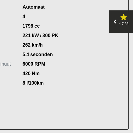
Automaat
4
4.7 / 5
1798 cc
221 kW / 300 PK
262 km/h
5.4 seconden
inuut
6000 RPM
420 Nm
8 l/100km