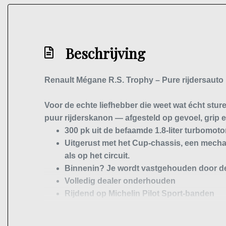
Beschrijving
Renault Mégane R.S. Trophy – Pure rijdersauto 
Voor de echte liefhebber die weet wat écht stur
puur rijderskanon — afgesteld op gevoel, grip e
300 pk
uit de befaamde 1.8-liter turbomot
Uitgerust met het
Cup-chassis
, een
mechan
als op het circuit.
Binnenin? Je wordt vastgehouden door d
Volledig dealer onderhouden
Rijdend op
Michelin Pilot Sport-banden
Vrij van gebruikssporen
, werkelijk in topst