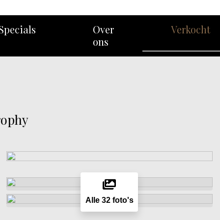
Specials
Over
Verkocht
ons
rophy
Alle 32 foto's