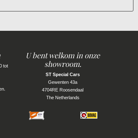
 het onmiskenbare geluid van de sportuitlaat en
back.
nen echter geen rechten worden ontleend aan de
n
U bent welkom in onze
 zaken welke voor jouw belangrijk zijn en je
showroom.
 tot
ST Special Cars
Gewenten 43a
en.
4704RE Roosendaal
The Netherlands