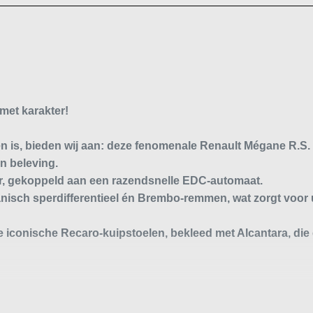
met karakter!
en is, bieden wij aan: deze fenomenale
Renault Mégane R.S.
n beleving.
or, gekoppeld aan een
razendsnelle EDC-automaat
.
isch sperdifferentieel
én
Brembo-remmen
, wat zorgt voor
e iconische
Recaro-kuipstoelen
, bekleed met Alcantara, die
aat