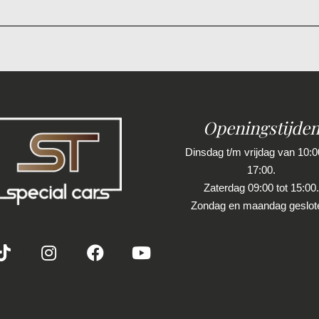
ogen, maar uiterst sportieve uitstraling. Combineer dat met
in een scherpe bocht — en je weet: dit is géén gewone hatch
70a-a2af-23e7f33d7a53
ormatie in deze advertentie correct weer te geven. Er kun
Openingstijde
 niet alleen op deze informatie maar controleer altijd zelf de
ontact op met de verkoper voor aanvullende vragen.
Dinsdag t/m vrijdag van 10:00
17:00.
Zaterdag 09:00 tot 15:00.
Zondag en maandag geslot