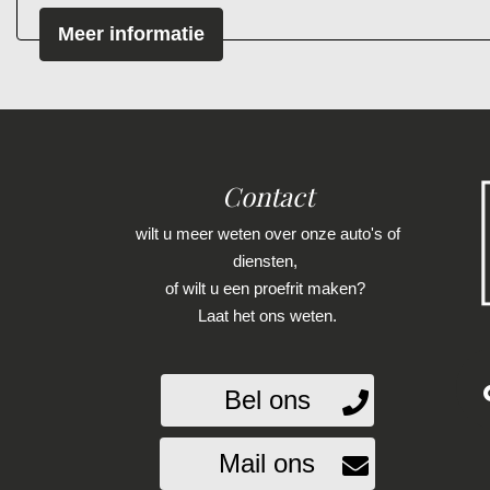
De kleur
Gris Titanium
geeft deze R.S. een inget
het gevoel van een sperdiff die zijn werk doet 
Meer informatie
Zie de km registratie met onderstaande link!
https://public.car-pass.be/vhr/e4c18041-24f3-4
We hebben ons uiterste best gedaan om alle inf
Contact
verstrekte informatie in de advertentie. Vertrouw
beslissing zouden kunnen beïnvloeden. Neem c
wilt u meer weten over onze auto's of
diensten,
of wilt u een proefrit maken?
Laat het ons weten.
Bel ons
Mail ons