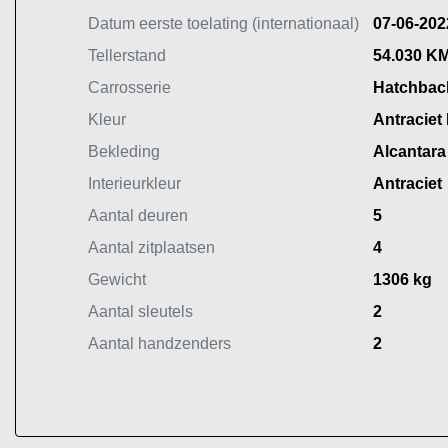
Datum eerste toelating (internationaal)
07-06-202
Tellerstand
54.030 K
Carrosserie
Hatchbac
Kleur
Antraciet 
Bekleding
Alcantara
Interieurkleur
Antraciet
Aantal deuren
5
Aantal zitplaatsen
4
Gewicht
1306 kg
Aantal sleutels
2
Aantal handzenders
2