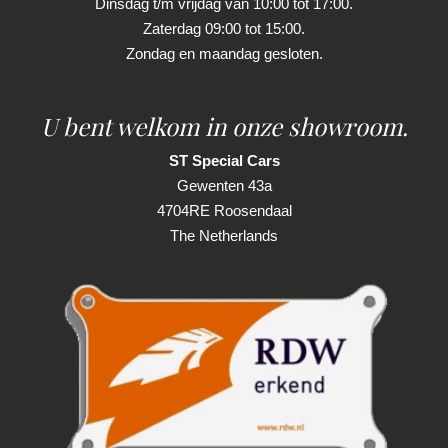
Dinsdag t/m vrijdag van 10:00 tot 17:00.
advertentie. Vertrouw niet alleen op deze
Passagiersstoel in hoogte verstelbaar
Zaterdag 09:00 tot 15:00.
informatie maar controleer altijd zelf de zaken
Stuur en versnellingspook (kunst)leder
Zondag en maandag gesloten.
welke voor jouw belangrijk zijn en je beslissing
Stuur verstelbaar
zouden kunnen beïnvloeden. Neem contact op
met de verkoper voor aanvullende vragen.
U bent welkom in onze showroom.
Stuur verwarmd
Voorstoelen verwarmd
ST Special Cars
Gewenten 43a
4704RE Roosendaal
The Netherlands