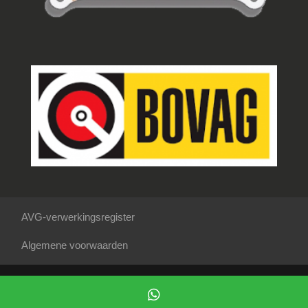
AVG-verwerkingsregister
Algemene voorwaarden
Mogelijk gemaakt door
Mobilox