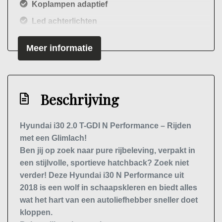
Koplampen adaptief
Led achterlichten
Led dagrijverlichting
Meer informatie
Led koplampen
Lichtmetalen velgen 19"
Mistlampen voor
Beschrijving
Panoramadak
Parkeersensor achter
Hyundai i30 2.0 T-GDI N Performance – Rijden
met een Glimlach!
Parkeersensor voor
Ben jij op zoek naar pure rijbeleving, verpakt in
Overige
een stijlvolle, sportieve hatchback? Zoek niet
verder! Deze
Hyundai i30 N Performance uit
Achteropkomend verkeer waarschuwing
2018
is een wolf in schaapskleren en biedt alles
Achteruitrij assistent
wat het hart van een autoliefhebber sneller doet
kloppen.
Anti blokkeer systeem