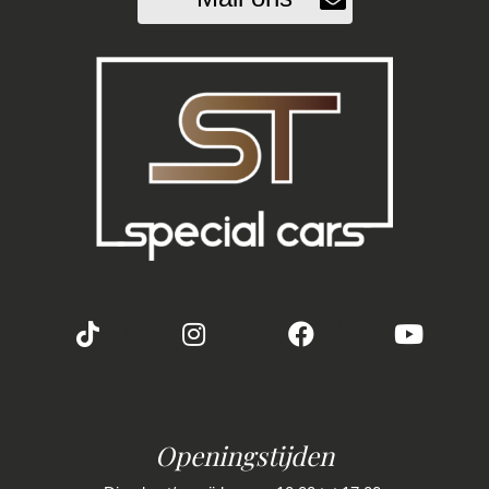
Zij airbag(s) voor
op bochtige wegen of comfortabel wilt cruisen
met het panoramadak open – deze Hyundai i30
Interieur
N kan het allemaal.
Waarom jij deze niet wilt missen:
Achterbank in delen neerklapbaar
Zeldzaam exemplaar zonder OPF
Armsteun achter
Technisch en optisch perfect in orde
Bestuurdersstoel in hoogte verstelbaar
Geweldige looks & prestaties
Unieke kleurstelling + topuitrusting
Electronic climate control
Elektrisch verstelb. bestuurdersstoel met
Stap in, start de motor, voel de N-ervaring.
geheugen
Ben jij klaar voor serieus rijplezier? Neem snel
contact op en kom langs voor een proefrit –
Elektrisch verstelbare passagiersstoel
deze Clean Slate beauty is er klaar voor!
Elektrische ramen voor en achter
We hebben ons uiterste best gedaan om alle
Kunstlederen/microvezel bekleding
informatie in deze advertentie correct weer te
Kunstlederen/stof bekleding
Openingstijden
geven. Er kunnen echter geen rechten worden
Lendesteun(en) verstelbaar
ontleend aan de verstrekte informatie in de