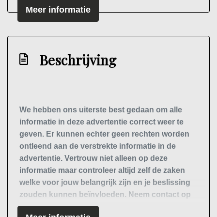
Meer informatie
Draadloze telefoonlader
Elektrisch bedienbare achterklep met
sensorsturing
Beschrijving
Elektronisch stabiliteits programma
Hemelbekleding donker
Hoofd airbag(s) achter
We hebben ons uiterste best gedaan om alle
Hoofd airbag(s) voor
informatie in deze advertentie correct weer te
Keyless start
geven. Er kunnen echter geen rechten worden
Kruisend verkeer detectie
ontleend aan de verstrekte informatie in de
advertentie. Vertrouw niet alleen op deze
Kunstlederen interieurdelen
informatie maar controleer altijd zelf de zaken
Led mistlampen
welke voor jouw belangrijk zijn en je beslissing
Multimedia scherm middel
zouden kunnen beïnvloeden. Neem contact op
met de verkoper voor aanvullende vragen.
Passagiersairbag