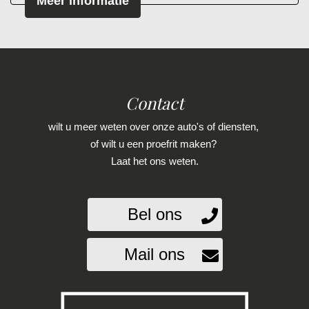
Meer informatie
Rijstrooksensor met correctie
Schakelpaddles
Uitstap waarschuwing
Volledig digitaal instrumentenpaneel
Contact
Zij airbag(s) voor
wilt u meer weten over onze auto's of diensten,
Exterieur
of wilt u een proefrit maken?
Laat het ons weten.
Buitenspiegels elektrisch inklapbaar
Buitenspiegels elektrisch verstelbaar
Bel ons
Buitenspiegels verwarmbaar
Chroom delen exterieur
Mail ons
Dimlichten automatisch
Extra getint glas achter
Getint glas