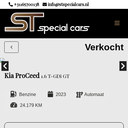
+31165700138
info@stspecialcars.nl
Verkocht
Kia ProCeed
1.6 T-GDi GT
Benzine
2023
Automaat
24.179 KM