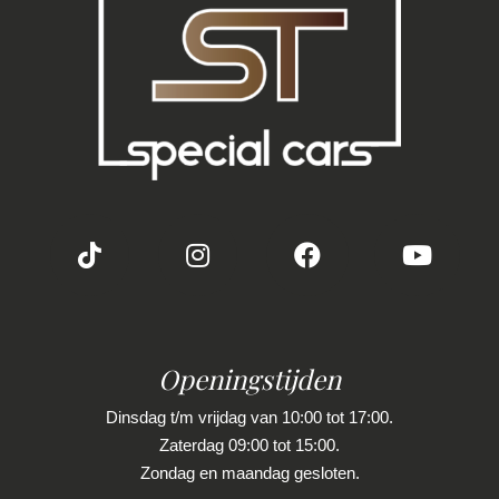
Glazen schuifdak
Keyless entry
Led achterlichten
Led dagrijverlichting
Led koplampen
Lichtmetalen velgen 18"
Panoramadak
Parkeer assistent
Parkeersensor achter
Openingstijden
Parkeersensor voor
Side-skirts
Dinsdag t/m vrijdag van 10:00 tot 17:00.
Zaterdag 09:00 tot 15:00.
Verwarmde voorruit
Zondag en maandag gesloten.