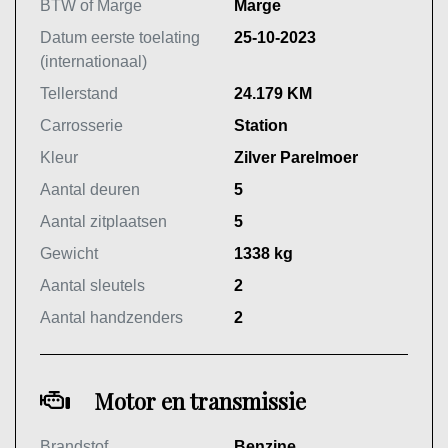
BTW of Marge
Marge
Datum eerste toelating
25-10-2023
(internationaal)
Tellerstand
24.179 KM
Carrosserie
Station
Kleur
Zilver Parelmoer
Aantal deuren
5
Aantal zitplaatsen
5
Gewicht
1338 kg
Aantal sleutels
2
Aantal handzenders
2
Motor en transmissie
Brandstof
Benzine