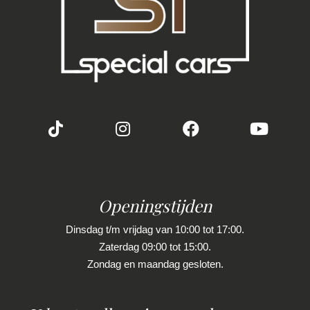
Achterspoiler
Buitenspiegels elektrisch inklapbaar
Buitenspiegels elektrisch verstelbaar
Buitenspiegels met verlichting
Buitenspiegels verwarmbaar
Dimlichten automatisch
Extra getint glas achter
Keyless entry
Koplampen adaptief
Openingstijden
Led achterlichten
Dinsdag t/m vrijdag van 10:00 tot 17:00.
Zaterdag 09:00 tot 15:00.
Led dagrijverlichting
Zondag en maandag gesloten.
Led koplampen
Lichtmetalen velgen 19"