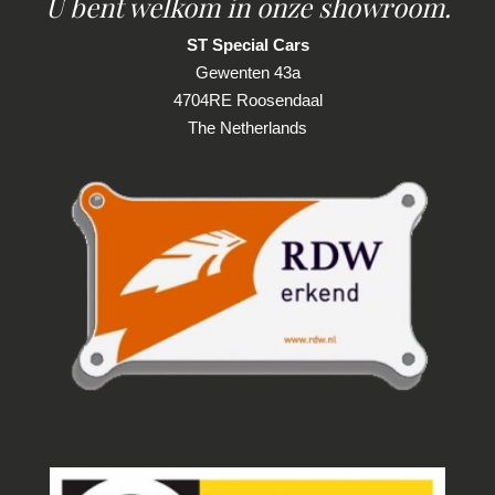
U bent welkom in onze showroom.
Mistlampen voor
ST Special Cars
Parkeersensor achter
Gewenten 43a
Parkeersensor voor
4704RE Roosendaal
The Netherlands