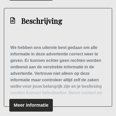
Sportstoelen
Sportstuur
Beschrijving
Stuur leder
Stuur verstelbaar
Stuur verwarmd
We hebben ons uiterste best gedaan om alle
Voorstoelen verwarmd
informatie in deze advertentie correct weer te
Overige
geven. Er kunnen echter geen rechten worden
ontleend aan de verstrekte informatie in de
Anti blokkeer systeem
advertentie. Vertrouw niet alleen op deze
informatie maar controleer altijd zelf de zaken
Anti doorslip regeling
welke voor jouw belangrijk zijn en je beslissing
Apple carplay/android auto
zouden kunnen beïnvloeden. Neem contact op
met de verkoper voor aanvullende vragen.
Autonomous emergency braking
Meer informatie
Bestuurdersairbag