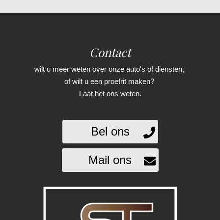
Bluetooth
Bots waarschuwing systeem
Draadloze telefoonlader
Contact
Elektronisch sper differentieel
Elektronisch stabiliteits programma
wilt u meer weten over onze auto's of diensten,
of wilt u een proefrit maken?
Hoofd airbag(s) achter
Laat het ons weten.
Hoofd airbag(s) voor
Keyless start
Bel ons
Knie airbag(s)
Passagiersairbag
Mail ons
Rijstrooksensor met correctie
Zij airbag(s) voor
Exterieur